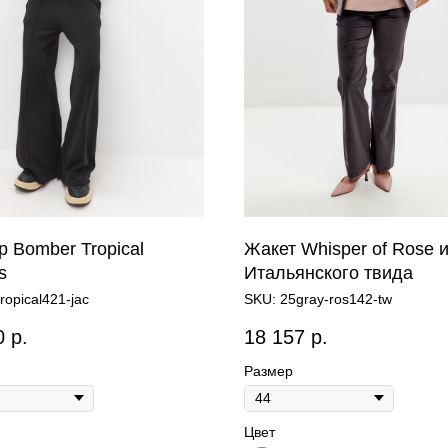
 Bomber Tropical
Жакет Whisper of Rose 
s
Итальянского твида
ropical421-jac
SKU:
25gray-ros142-tw
0
р.
18 157
р.
Размер
Цвет