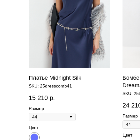
Платье Midnight Silk
Бомбер
Dream
SKU:
25dresscomb41
SKU:
25t
15 210
р.
24 21
Размер
Размер
Цвет
Цвет