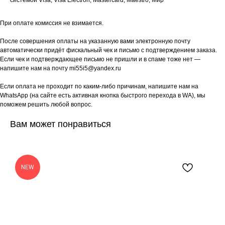
системой Visa, Visa Electron, Mastercard, Maestro, Мир
При оплате комиссия не взимается.
После совершения оплаты на указанную вами электронную почту
автоматически придёт фискальный чек и письмо с подтверждением заказа.
Если чек и подтверждающее письмо не пришли и в спаме тоже нет —
напишите нам на почту mi55i5@yandex.ru
Если оплата не проходит по каким-либо причинам, напишите нам на
WhatsApp (на сайте есть активная кнопка быстрого перехода в WA), мы
поможем решить любой вопрос.
Вам может понравиться
NEW