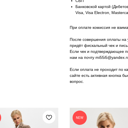
СБП
Банковской картой (Дебето
Visa, Visa Electron, Masterc
При оплате комиссия не взима
После совершения оплаты на 
придёт фискальный чек и пись
Если чек и подтверждающее п
нам на почту mi55i5@yandex.r
Если оплата не проходит по к
сайте есть активная кнопка б
вопрос.
NEW