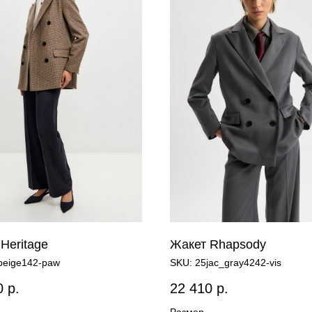
Heritage
Жакет Rhapsody
beige142-paw
SKU:
25jac_gray4242-vis
0
р.
22 410
р.