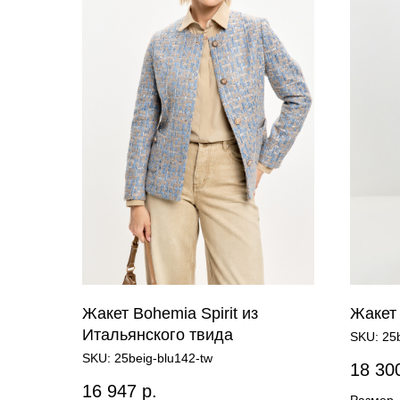
Жакет Bohemia Spirit из
Жакет 
Итальянского твида
SKU:
25
SKU:
25beig-blu142-tw
18 30
16 947
р.