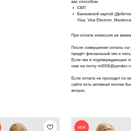
вас способом:
СБП
Банковской картой (Дебето
Visa, Visa Electron, Masterc
При оплате комиссия не взима
После совершения оплаты на 
придёт фискальный чек и пись
Если чек и подтверждающее п
нам на почту mi55i5@yandex.r
Если оплата не проходит по к
сайте есть активная кнопка б
вопрос.
NEW