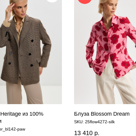
Heritage из 100%
Блуза Blossom Dream
и
SKU:
25flow4272-silk
br_bl142-paw
13 410
р.