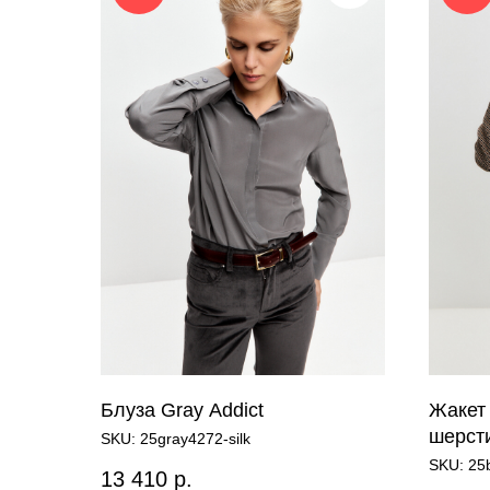
Блуза Gray Addict
Жакет 
шерст
SKU:
25gray4272-silk
SKU:
25
13 410
р.