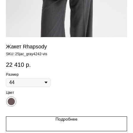
Жакет Rhapsody
Бр
SKU:
25jac_gray4242-vis
SK
22 410
р.
1
Размер
Ра
Цвет
Цв
Подробнее