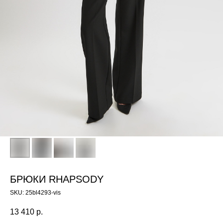
БРЮКИ RHAPSODY
SKU:
25bl4293-vis
13 410
р.