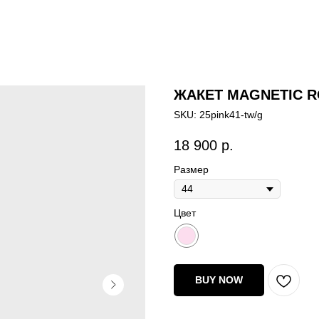
ЖАКЕТ MAGNETIC R
SKU:
25pink41-tw/g
18 900
р.
Размер
Цвет
BUY NOW