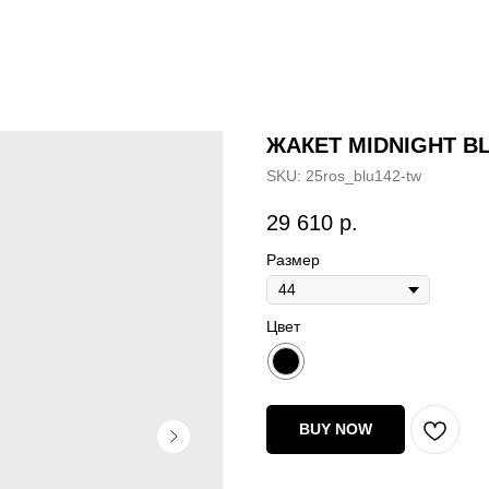
ЖАКЕТ MIDNIGHT 
SKU:
25ros_blu142-tw
29 610
р.
Размер
Цвет
BUY NOW